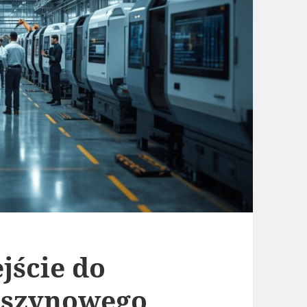
jście do
aszynowego