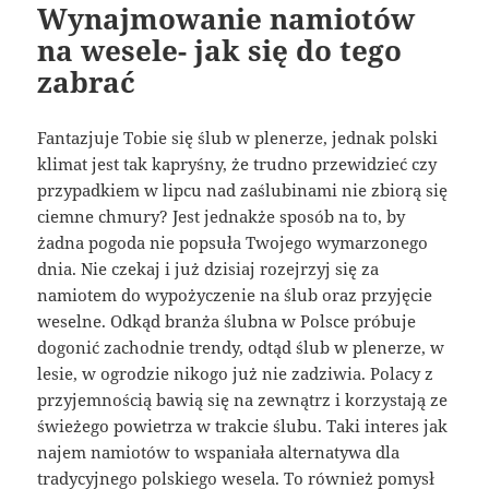
Wynajmowanie namiotów
na wesele- jak się do tego
zabrać
Fantazjuje Tobie się ślub w plenerze, jednak polski
klimat jest tak kapryśny, że trudno przewidzieć czy
przypadkiem w lipcu nad zaślubinami nie zbiorą się
ciemne chmury? Jest jednakże sposób na to, by
żadna pogoda nie popsuła Twojego wymarzonego
dnia. Nie czekaj i już dzisiaj rozejrzyj się za
namiotem do wypożyczenie na ślub oraz przyjęcie
weselne. Odkąd branża ślubna w Polsce próbuje
dogonić zachodnie trendy, odtąd ślub w plenerze, w
lesie, w ogrodzie nikogo już nie zadziwia. Polacy z
przyjemnością bawią się na zewnątrz i korzystają ze
świeżego powietrza w trakcie ślubu. Taki interes jak
najem namiotów to wspaniała alternatywa dla
tradycyjnego polskiego wesela. To również pomysł