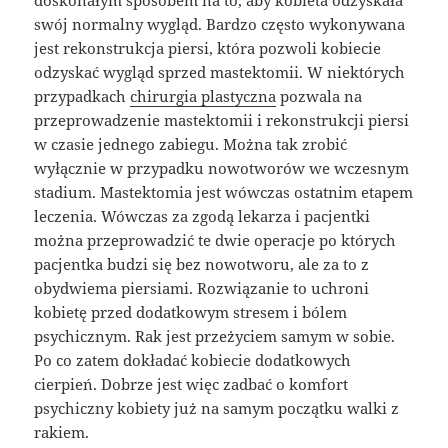
doskonałym sposobem na to, aby kobieta odzyskała
swój normalny wygląd. Bardzo często wykonywana
jest rekonstrukcja piersi, która pozwoli kobiecie
odzyskać wygląd sprzed mastektomii. W niektórych
przypadkach
chirurgia plastyczna
pozwala na
przeprowadzenie mastektomii i rekonstrukcji piersi
w czasie jednego zabiegu. Można tak zrobić
wyłącznie w przypadku nowotworów we wczesnym
stadium. Mastektomia jest wówczas ostatnim etapem
leczenia. Wówczas za zgodą lekarza i pacjentki
można przeprowadzić te dwie operacje po których
pacjentka budzi się bez nowotworu, ale za to z
obydwiema piersiami. Rozwiązanie to uchroni
kobietę przed dodatkowym stresem i bólem
psychicznym. Rak jest przeżyciem samym w sobie.
Po co zatem dokładać kobiecie dodatkowych
cierpień. Dobrze jest więc zadbać o komfort
psychiczny kobiety już na samym początku walki z
rakiem.