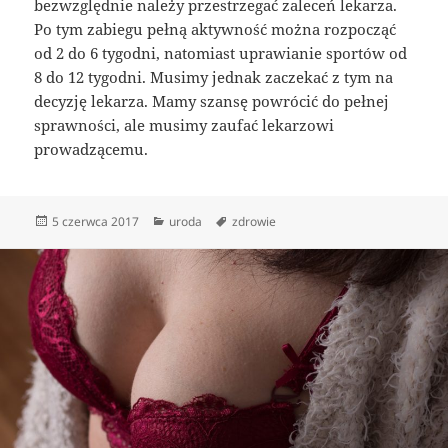
bezwzględnie należy przestrzegać zaleceń lekarza.
Po tym zabiegu pełną aktywność można rozpocząć
od 2 do 6 tygodni, natomiast uprawianie sportów od
8 do 12 tygodni. Musimy jednak zaczekać z tym na
decyzję lekarza. Mamy szansę powrócić do pełnej
sprawności, ale musimy zaufać lekarzowi
prowadzącemu.
Data
Kategorie
Tagi
5 czerwca 2017
uroda
zdrowie
publikacji