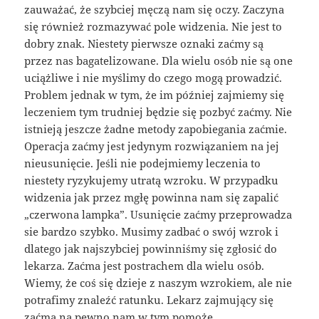
zauważać, że szybciej męczą nam się oczy. Zaczyna
się również rozmazywać pole widzenia. Nie jest to
dobry znak. Niestety pierwsze oznaki zaćmy są
przez nas bagatelizowane. Dla wielu osób nie są one
uciążliwe i nie myślimy do czego mogą prowadzić.
Problem jednak w tym, że im później zajmiemy się
leczeniem tym trudniej będzie się pozbyć zaćmy. Nie
istnieją jeszcze żadne metody zapobiegania zaćmie.
Operacja zaćmy jest jedynym rozwiązaniem na jej
nieusunięcie. Jeśli nie podejmiemy leczenia to
niestety ryzykujemy utratą wzroku. W przypadku
widzenia jak przez mgłę powinna nam się zapalić
„czerwona lampka”. Usunięcie zaćmy przeprowadza
sie bardzo szybko. Musimy zadbać o swój wzrok i
dlatego jak najszybciej powinniśmy się zgłosić do
lekarza. Zaćma jest postrachem dla wielu osób.
Wiemy, że coś się dzieje z naszym wzrokiem, ale nie
potrafimy znaleźć ratunku. Lekarz zajmujący się
zaćmą na pewno nam w tym pomoże.