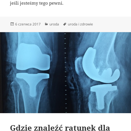
jeśli jesteśmy tego pewni.
Data
Kategorie
Tagi
6 czerwca 2017
uroda
uroda i zdrowie
publikacji
Gdzie znaleźć ratunek dla