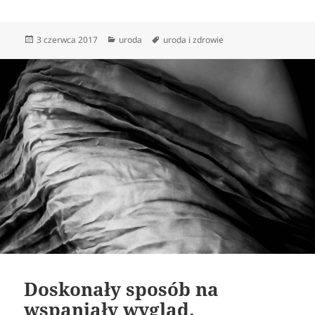
Data
Kategorie
Tagi
3 czerwca 2017
uroda
uroda i zdrowie
publikacji
Doskonały sposób na
wspaniały wygląd.