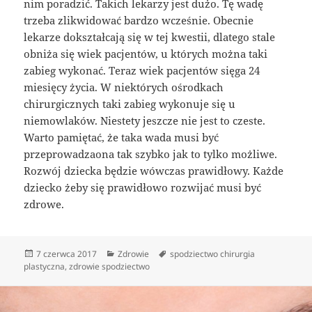
nim poradzić. Takich lekarzy jest dużo. Tę wadę
trzeba zlikwidować bardzo wcześnie. Obecnie
lekarze dokształcają się w tej kwestii, dlatego stale
obniża się wiek pacjentów, u których można taki
zabieg wykonać. Teraz wiek pacjentów sięga 24
miesięcy życia. W niektórych ośrodkach
chirurgicznych taki zabieg wykonuje się u
niemowlaków. Niestety jeszcze nie jest to czeste.
Warto pamiętać, że taka wada musi być
przeprowadzaona tak szybko jak to tylko możliwe.
Rozwój dziecka będzie wówczas prawidłowy. Każde
dziecko żeby się prawidłowo rozwijać musi być
zdrowe.
Data
Kategorie
Tagi
7 czerwca 2017
Zdrowie
spodziectwo chirurgia
publikacji
plastyczna
,
zdrowie spodziectwo