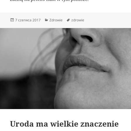
Data
Kategorie
Tagi
7 czerwca 2017
Zdrowie
zdrowie
publikacji
Uroda ma wielkie znaczenie