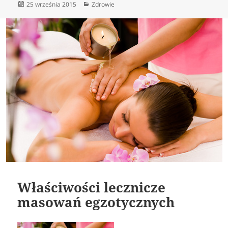
Data
Kategorie
25 września 2015
Zdrowie
publikacji
Właściwości lecznicze
masowań egzotycznych