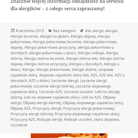
Znacznie więcej informacji odnajdziesz na serwisu
dla alergików – z całego serca zapraszamy!
Data
Kategorie
Tagi
8 września 2015
Bez kategorii
Abc alergii
,
alergia
,
publikacji
Alergia leczenie
,
alergia na gluten
,
Alergia objawy
,
Alergia
pokarmowa
,
Alergia pokarmowa leczenie
,
Alergia pokarmowa
objawy
,
Alergia pokarmowa przyczyny
,
alergia pokarmowa u
dorosłych
,
alergia pokarmowa u dzieci
,
Alergia rodzaje
,
Alergia
skórna
,
Alergia skórna leczenie
,
Alergia skórna leki
,
Alergia skórna
objawy
,
Alergia skórna przyczyny
,
Alergia u dorosłych
,
Alergia u
dzieci
,
Alergie
,
Alergie pokarmowe
,
Alergie skórne
,
atopowe
zapalenie skóry
,
Atopowe zapalenie skóry leki
,
AZS
,
AZS leki
,
AZS u
dorosłych
,
AZS u dzieci
,
Leczenie alergii
,
Leczenie alergii
pokarmowej
,
Leczenie alergii skórnej
,
Leczenie atopowego
zapalenia skóry
,
Leczenie AZS
,
Leczenie uczuleń
,
Leki na alergię
skórną
,
Leki na atopowe zapalenie skóry
,
Leki na AZS
,
Objawy
alergii
,
Objawy alergii skórnej
,
Objawy atopowego zapalenia skóry
,
Objawy AZS
,
Przyczyny alergii
,
Przyczyny alergii pokarmowej
,
Przyczyny alergii skórnej
,
Przyczyny atopowego zapalenia skóry
,
Przyczyny AZS
,
Rodzaje alergii
,
Rodzaje uczuleń
,
skóra atopowa
,
Uczulenia