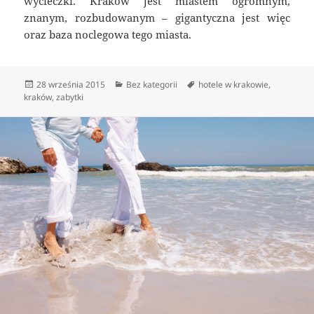
wycieczki. Kraków jest miastem ogromnym,
znanym, rozbudowanym – gigantyczna jest więc
oraz baza noclegowa tego miasta.
Data
Kategorie
Tagi
28 września 2015
Bez kategorii
hotele w krakowie
,
publikacji
kraków
,
zabytki