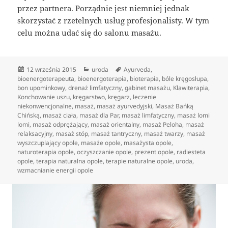
przez partnera. Porządnie jest niemniej jednak
skorzystać z rzetelnych usług profesjonalisty. W tym
celu można udać się do salonu masażu.
Data
Kategorie
Tagi
12 września 2015
uroda
Ayurveda
,
publikacji
bioenergoterapeuta
,
bioenergoterapia
,
bioterapia
,
bóle kręgosłupa
,
bon upominkowy
,
drenaż limfatyczny
,
gabinet masażu
,
Klawiterapia
,
Konchowanie uszu
,
kręgarstwo
,
kręgarz
,
leczenie
niekonwencjonalne
,
masaż
,
masaż ayurvedyjski
,
Masaż Bańką
Chińską
,
masaż ciała
,
masaż dla Par
,
masaż limfatyczny
,
masaż lomi
lomi
,
masaż odprężający
,
masaż orientalny
,
masaż Peloha
,
masaż
relaksacyjny
,
masaż stóp
,
masaż tantryczny
,
masaż twarzy
,
masaż
wyszczuplający opole
,
masaże opole
,
masażysta opole
,
naturoterapia opole
,
oczyszczanie opole
,
prezent opole
,
radiesteta
opole
,
terapia naturalna opole
,
terapie naturalne opole
,
uroda
,
wzmacnianie energii opole