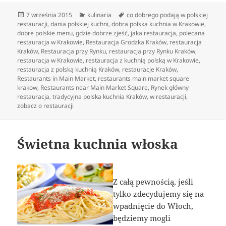
Data
Kategorie
Tagi
7 września 2015
kulinaria
co dobrego podają w polskiej
publikacji
restauracji
,
dania polskiej kuchni
,
dobra polska kuchnia w Krakowie
,
dobre polskie menu
,
gdzie dobrze zjeść
,
jaka restauracja
,
polecana
restauracja w Krakowie
,
Restauracja Grodzka Kraków
,
restauracja
Kraków
,
Restauracja przy Rynku
,
restauracja przy Rynku Kraków
,
restauracja w Krakowie
,
restauracja z kuchnią polską w Krakowie
,
restauracja z polską kuchnią Kraków
,
restauracje Kraków
,
Restaurants in Main Market
,
restaurants main market square
krakow
,
Restaurants near Main Market Square
,
Rynek główny
restauracja
,
tradycyjna polska kuchnia Kraków
,
w restauracji
,
zobacz o restauracji
Świetna kuchnia włoska
Z całą pewnością, jeśli
tylko zdecydujemy się na
wpadnięcie do Włoch,
będziemy mogli