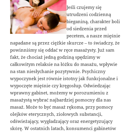
Jeśli czujemy się
utrudzeni codzienną
bieganiną, charakter boli
od siedzenia przed
pecetem, a nasze mięśnie
napadane są przez ciężkie skurcze – to świadczy, że
powinniśmy się oddać w ręce masażysty. Już sam
fakt, że chociaż jedną godziną spędzimy w
całkowitym relaksie na łóżku do masażu, wpływie
na stan niesłychanie pozytywnie. Psychiczny
wypoczynek jest równie istotny jak funkcjonalne i
wypoczęte mięśnie czy kręgosłup. Odwiedzając
wprawny gabinet, możemy w porozumieniu z
masażystą wybrać najbardziej pomocny dla nas
masaż. Może to być masaż rękoma, przy pomocy
olejków eterycznych, ziołowych substancji,
odświeżający, wygładzający oraz energetyzujący
skórę. W ostatnich latach, konsumenci gabinetów