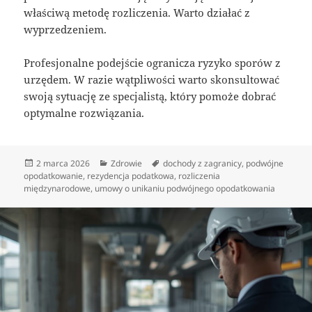
właściwą metodę rozliczenia. Warto działać z
wyprzedzeniem.
Profesjonalne podejście ogranicza ryzyko sporów z
urzędem. W razie wątpliwości warto skonsultować
swoją sytuację ze specjalistą, który pomoże dobrać
optymalne rozwiązania.
Data
Kategorie
Tagi
2 marca 2026
Zdrowie
dochody z zagranicy
,
podwójne
publikacji
opodatkowanie
,
rezydencja podatkowa
,
rozliczenia
międzynarodowe
,
umowy o unikaniu podwójnego opodatkowania