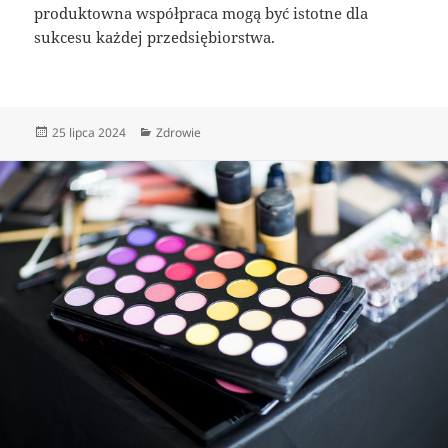
produktowna współpraca mogą być istotne dla
sukcesu każdej przedsiębiorstwa.
Data
Kategorie
25 lipca 2024
Zdrowie
publikacji