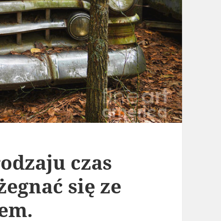
rodzaju czas
egnać się ze
em.