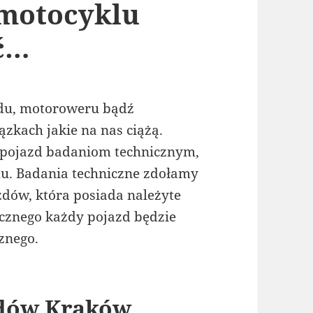
motocyklu
ć…
odu, motoroweru bądź
kach jakie na nas ciążą.
 pojazd badaniom technicznym,
mu. Badania techniczne zdołamy
zdów, która posiada należyte
cznego każdy pojazd będzie
znego.
zdów Kraków