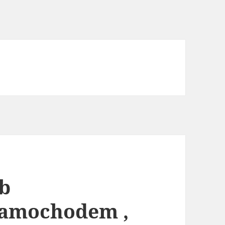
ub
samochodem ,