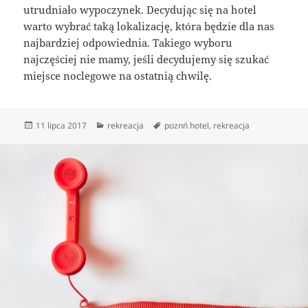
utrudniało wypoczynek. Decydując się na hotel
warto wybrać taką lokalizację, która będzie dla nas
najbardziej odpowiednia. Takiego wyboru
najczęściej nie mamy, jeśli decydujemy się szukać
miejsce noclegowe na ostatnią chwilę.
Data
Kategorie
Tagi
11 lipca 2017
rekreacja
poznń hotel
,
rekreacja
publikacji