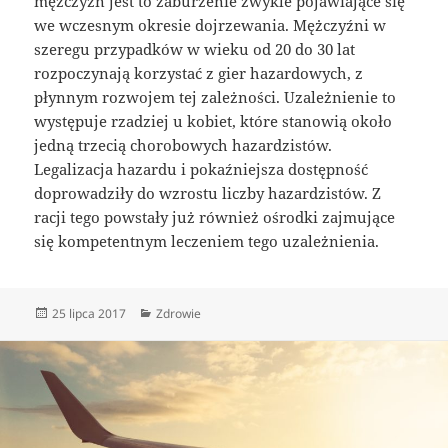
mężczyzn jest to zaburzenie zwykle pojawiające się
we wczesnym okresie dojrzewania. Mężczyźni w
szeregu przypadków w wieku od 20 do 30 lat
rozpoczynają korzystać z gier hazardowych, z
płynnym rozwojem tej zależności. Uzależnienie to
występuje rzadziej u kobiet, które stanowią około
jedną trzecią chorobowych hazardzistów.
Legalizacja hazardu i pokaźniejsza dostępność
doprowadziły do wzrostu liczby hazardzistów. Z
racji tego powstały już również ośrodki zajmujące
się kompetentnym leczeniem tego uzależnienia.
Data
Kategorie
25 lipca 2017
Zdrowie
publikacji