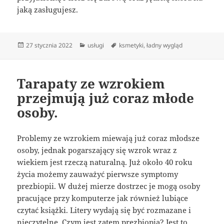
jaką zasługujesz.
Data
Kategorie
Tagi
27 stycznia 2022
usługi
ksmetyki
,
ładny wygląd
publikacji
Tarapaty ze wzrokiem
przejmują już coraz młode
osoby.
Problemy ze wzrokiem miewają już coraz młodsze
osoby, jednak pogarszający się wzrok wraz z
wiekiem jest rzeczą naturalną. Już około 40 roku
życia możemy zauważyć pierwsze symptomy
prezbiopii. W dużej mierze dostrzec je mogą osoby
pracujące przy komputerze jak również lubiące
czytać książki. Litery wydają się być rozmazane i
nieczytelne. Czym jest zatem prezbiopia? Jest to