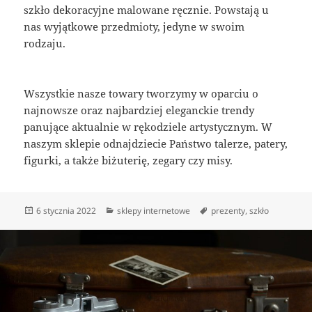
szkło dekoracyjne malowane ręcznie. Powstają u
nas wyjątkowe przedmioty, jedyne w swoim
rodzaju.
Wszystkie nasze towary tworzymy w oparciu o
najnowsze oraz najbardziej eleganckie trendy
panujące aktualnie w rękodziele artystycznym. W
naszym sklepie odnajdziecie Państwo talerze, patery,
figurki, a także biżuterię, zegary czy misy.
Data
Kategorie
Tagi
6 stycznia 2022
sklepy internetowe
prezenty
,
szkło
publikacji