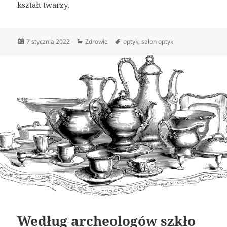
kształt twarzy.
Data
Kategorie
Tagi
7 stycznia 2022
Zdrowie
optyk
,
salon optyk
publikacji
Według archeologów szkło