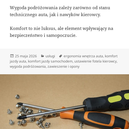
Wygoda podróżowania zależy zarówno od stanu
technicznego auta, jak i nawyków kierowcy.
Komfort to nie luksus, ale element wpływający na
bezpieczeństwo i samopoczucie.
Data
Kategorie
Tagi
25 maja 2026
usługi
ergonomia wnętrza auta
,
komfort
publikacji
jazdy auta
,
komfort jazdy samochodem
,
ustawienie fotela kierowcy
,
wygoda podróżowania
,
zawieszenie i opony