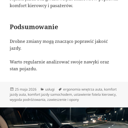
komfort kierowcy i pasażerów.
Podsumowanie
Drobne zmiany mogą znacząco poprawić jakość
jazdy.
Warto regularnie analizować swoje nawyki oraz
stan pojazdu.
Data
Kategorie
Tagi
25 maja 2026
usługi
ergonomia wnętrza auta
,
komfort
publikacji
jazdy auta
,
komfort jazdy samochodem
,
ustawienie fotela kierowcy
,
wygoda podróżowania
,
zawieszenie i opony