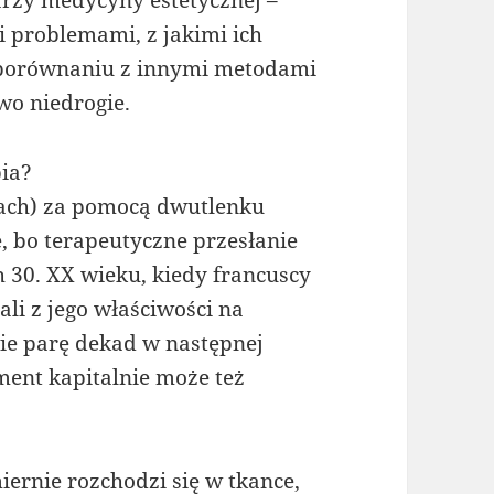
 problemami, z jakimi ich
W porównaniu z innymi metodami
wo niedrogie.
pia?
rach) za pomocą dwutlenku
e, bo terapeutyczne przesłanie
 30. XX wieku, kiedy francuscy
li z jego właściwości na
ie parę dekad w następnej
ement kapitalnie może też
ernie rozchodzi się w tkance,