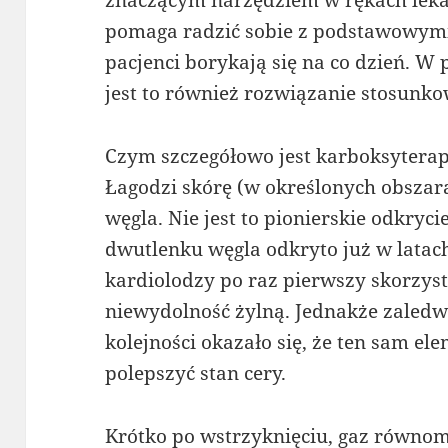
pomaga radzić sobie z podstawowymi
pacjenci borykają się na co dzień. 
jest to również rozwiązanie stosunko
Czym szczegółowo jest karboksytera
Łagodzi skórę (w określonych obsza
węgla. Nie jest to pionierskie odkryci
dwutlenku węgla odkryto już w latach
kardiolodzy po raz pierwszy skorzysta
niewydolność żylną. Jednakże zaledw
kolejności okazało się, że ten sam el
polepszyć stan cery.
Krótko po wstrzyknięciu, gaz równomi