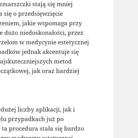
 zmarszczki stają się mniej
 się o przedsięwzięcie
czeniem, jakie wspomaga przy
e dużo niedoskonałości, przez
rzełom w medycynie estetycznej
padków jednak akcentuje się
 najskuteczniejszych metod
oczątkowej, jak oraz bardziej
żej liczby aplikacji, jak i
elu przypadkach już po
ta procedura stała się bardzo
rzy medycyny estetycznej –