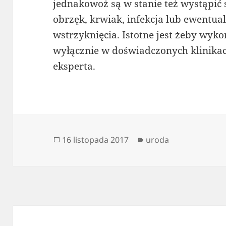
jednakowoż są w stanie też wystąpić 
obrzęk, krwiak, infekcja lub ewentua
wstrzyknięcia. Istotne jest żeby wyko
wyłącznie w doświadczonych klinika
eksperta.
Data
Kategorie
16 listopada 2017
uroda
publikacji