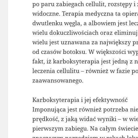
po paru zabiegach cellulit, rozstępy i
widoczne. Terapia medyczna ta opiera
dwutlenku węgla, a albowiem jest le
wielu dokuczliwościach oraz eliminuj
wielu jest uznawana za największy p
od czasów botoksu. W większości wy
fakt, iż karboksyterapia jest jedną z
leczenia cellulitu – również w fazie p
zaawansowanego.
Karboksyterapia i jej efektywność
Imponująca jest również potrzeba niedu
prędkość, z jaką widać wyniki – w wi
pierwszym zabiegu. Na całym świecie 
znaczącym narzędziem w rękach leka