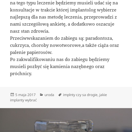
na tego typu leczenie będziemy musieli udać się na
konsultacje w trakcie której implantolog wybierze
najlepszą dla nas metodę leczenia, przeprowadzi z
nami szczegółową ankietę, a dodatkowo oszacuje
nasz stan zdrowia.
Przeciwwskazaniem do zabiegu są: paradontoza,
cukrzyca, choroby nowotworowe,a także ciąża oraz
palenie papierosów.
Po zakwalifikowaniu nas do zabiegu będziemy
musieli pozbyć się kamienia nazębnego oraz
próchnicy.
Data
Kategorie
Tagi
5 maja 2017
uroda
implnty czy sa drogie
,
jakie
publikacji
implanty wybrać