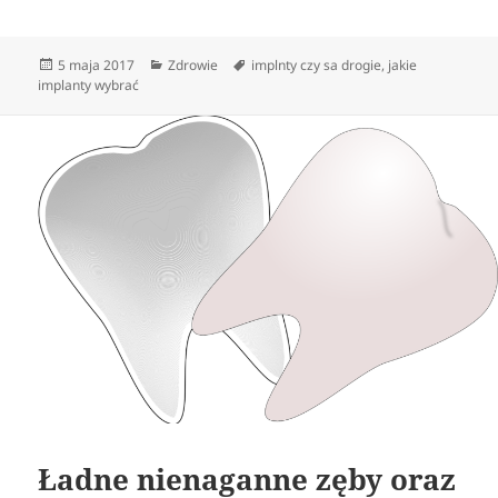
Data
Kategorie
Tagi
5 maja 2017
Zdrowie
implnty czy sa drogie
,
jakie
publikacji
implanty wybrać
Ładne nienaganne zęby oraz