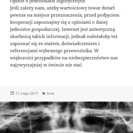
Opinie o jednostkach logistycznych
Jeśli zależy nam, ażeby wartościowy towar dotarł
pewnie na miejsce przeznaczenia, przed podjęciem
kooperacji zapoznajmy się z opiniami o danej
jednostce gospodarczej. Internet jest autentyczną
skarbnicą takich informacji, jednak należałoby też
zapoznać się ze stażem, doświadczeniem i
referencjami wybranego przewoźnika. W
większości przypadków na niebezpieczeństwo nas
najzwyczajniej w świecie nie stać.
Data
Kategorie
11 maja 2017
Inne
publikacji