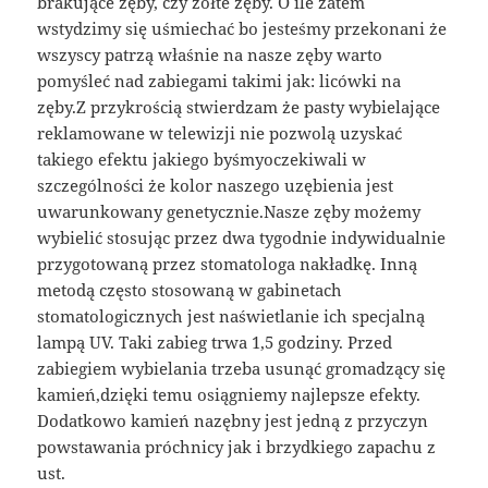
brakujące zęby, czy żółte zęby. O ile zatem
wstydzimy się uśmiechać bo jesteśmy przekonani że
wszyscy patrzą właśnie na nasze zęby warto
pomyśleć nad zabiegami takimi jak: licówki na
zęby.Z przykrością stwierdzam że pasty wybielające
reklamowane w telewizji nie pozwolą uzyskać
takiego efektu jakiego byśmyoczekiwali w
szczególności że kolor naszego uzębienia jest
uwarunkowany genetycznie.Nasze zęby możemy
wybielić stosując przez dwa tygodnie indywidualnie
przygotowaną przez stomatologa nakładkę. Inną
metodą często stosowaną w gabinetach
stomatologicznych jest naświetlanie ich specjalną
lampą UV. Taki zabieg trwa 1,5 godziny. Przed
zabiegiem wybielania trzeba usunąć gromadzący się
kamień,dzięki temu osiągniemy najlepsze efekty.
Dodatkowo kamień nazębny jest jedną z przyczyn
powstawania próchnicy jak i brzydkiego zapachu z
ust.