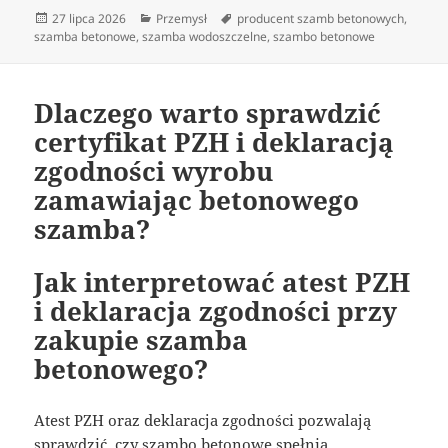
Data
Kategorie
Tagi
27 lipca 2026
Przemysł
producent szamb betonowych
,
publikacji
szamba betonowe
,
szamba wodoszczelne
,
szambo betonowe
Dlaczego warto sprawdzić
certyfikat PZH i deklaracją
zgodności wyrobu
zamawiając betonowego
szamba?
Jak interpretować atest PZH
i deklaracja zgodności przy
zakupie szamba
betonowego?
Atest PZH oraz deklaracja zgodności pozwalają
sprawdzić, czy szambo betonowe spełnia