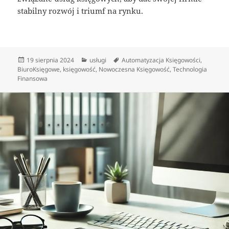
stabilny rozwój i triumf na rynku.
Data
Kategorie
Tagi
19 sierpnia 2024
usługi
Automatyzacja Księgowości
,
publikacji
BiuroKsięgowe
,
księgowość
,
Nowoczesna Księgowość
,
Technologia
Finansowa