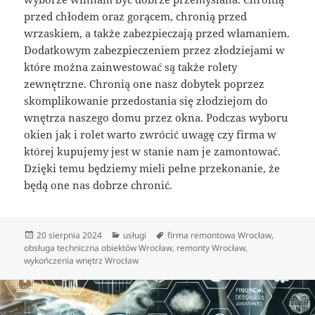
przed chłodem oraz gorącem, chronią przed
wrzaskiem, a także zabezpieczają przed włamaniem.
Dodatkowym zabezpieczeniem przez złodziejami w
które można zainwestować są także rolety
zewnętrzne. Chronią one nasz dobytek poprzez
skomplikowanie przedostania się złodziejom do
wnętrza naszego domu przez okna. Podczas wyboru
okien jak i rolet warto zwrócić uwagę czy firma w
której kupujemy jest w stanie nam je zamontować.
Dzięki temu będziemy mieli pełne przekonanie, że
będą one nas dobrze chronić.
Data
Kategorie
Tagi
20 sierpnia 2024
usługi
firma remontowa Wrocław
,
publikacji
obsługa techniczna obiektów Wrocław
,
remonty Wrocław
,
wykończenia wnętrz Wrocław