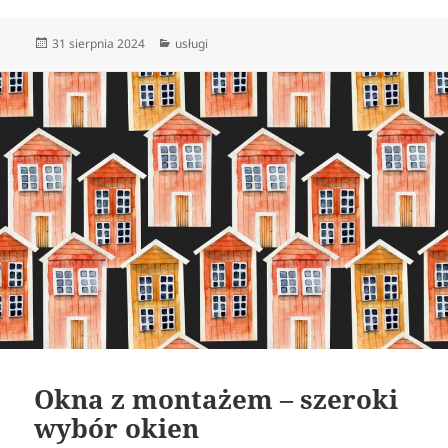
Data
Kategorie
31 sierpnia 2024
usługi
publikacji
Okna z montażem – szeroki
wybór okien