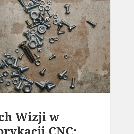
ch Wizji w
brykacji CNC: