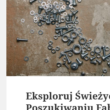
Eksploruj Świeży
Poszukiwaniu Fa